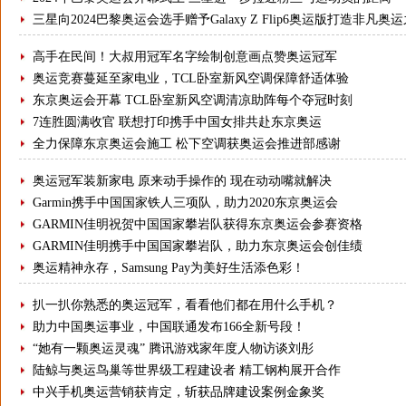
三星向2024巴黎奥运会选手赠予Galaxy Z Flip6奥运版打造非凡奥
高手在民间！大叔用冠军名字绘制创意画点赞奥运冠军
奥运竞赛蔓延至家电业，TCL卧室新风空调保障舒适体验
东京奥运会开幕 TCL卧室新风空调清凉助阵每个夺冠时刻
7连胜圆满收官 联想打印携手中国女排共赴东京奥运
全力保障东京奥运会施工 松下空调获奥运会推进部感谢
奥运冠军装新家电 原来动手操作的 现在动动嘴就解决
Garmin携手中国国家铁人三项队，助力2020东京奥运会
GARMIN佳明祝贺中国国家攀岩队获得东京奥运会参赛资格
GARMIN佳明携手中国国家攀岩队，助力东京奥运会创佳绩
奥运精神永存，Samsung Pay为美好生活添色彩！
扒一扒你熟悉的奥运冠军，看看他们都在用什么手机？
助力中国奥运事业，中国联通发布166全新号段！
“她有一颗奥运灵魂” 腾讯游戏家年度人物访谈刘彤
陆鲸与奥运鸟巢等世界级工程建设者 精工钢构展开合作
中兴手机奥运营销获肯定，斩获品牌建设案例金象奖