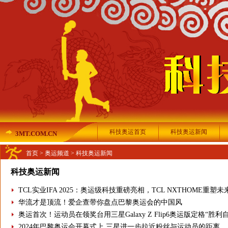
科技奥运首页
科技奥运新闻
3MT.COM.CN
首页
>
奥运频道
>
科技奥运新闻
科技奥运新闻
TCL实业IFA 2025：奥运级科技重磅亮相，TCL NXTHOME重塑
华流才是顶流！爱企查带你盘点巴黎奥运会的中国风
奥运首次！运动员在领奖台用三星Galaxy Z Flip6奥运版定格“胜
2024年巴黎奥运会开幕式上 三星进一步拉近粉丝与运动员的距离