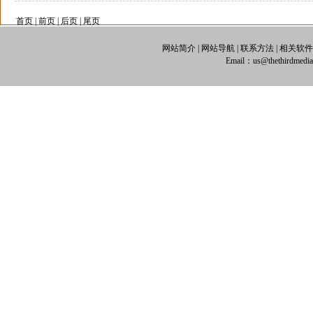
首页
|
前页
|
后页
|
尾页
网站简介
|
网站导航
|
联系方法
|
相关软件
Email：us@thethirdm